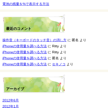
電池の残量を%で表示する方法
最近のコメント
操作音（キーボードのタッチ音）の消し方
に
匿名
より
iPhoneの使用量を調べる方法
に
Ritty
より
iPhoneの使用量を調べる方法
に
Ritty
より
iPhoneの使用量を調べる方法
に
匿名
より
iPhoneの使用量を調べる方法
に
セキノコ
より
アーカイブ
2012年6月
2012年1月