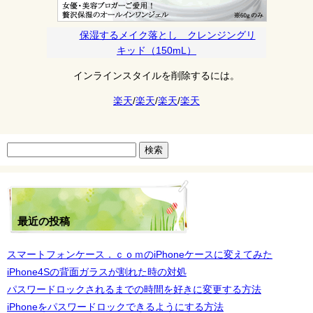
保湿するメイク落とし クレンジングリ
キッド（150mL）
インラインスタイルを削除するには。
楽天
/
楽天
/
楽天
/
楽天
検
索:
最近の投稿
スマートフォンケース．ｃｏｍのiPhoneケースに変えてみた
iPhone4Sの背面ガラスが割れた時の対処
パスワードロックされるまでの時間を好きに変更する方法
iPhoneをパスワードロックできるようにする方法